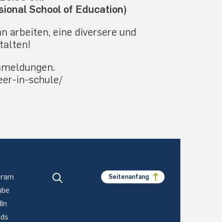
ional School of Education)
 arbeiten, eine diversere und
talten!
Anmeldungen.
eer-in-schule/
gram
Seitenanfang
ube
dIn
ads