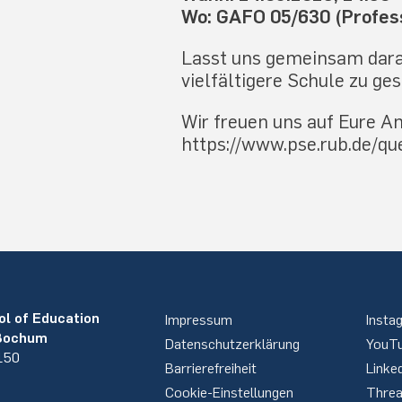
Wo: GAFO 05/630 (Profess
Lasst uns gemeinsam daran
vielfältigere Schule zu ges
Wir freuen uns auf Eure 
https://www.pse.rub.de/qu
ol of Education
Impressum
Insta
 Bochum
Datenschutzerklärung
YouT
 150
Barrierefreiheit
Linke
Cookie-Einstellungen
Thre