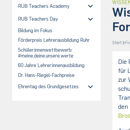
WISSE
RUB Teachers Academy
Wi
RUB Teachers Day
Fo
Bildung im Fokus
Förderpreis Lehrerausbildung Ruhr
Start
Fo
Schüler:innenwettbewerb:
#meine.deine.unsere.werte
Die 
60 Jahre Lehrer:innenausbildung
für 
Dr. Hans-Riegel-Fachpreise
zur 
Ehrentag des Grundgesetzes
schu
Tran
den 
Bro