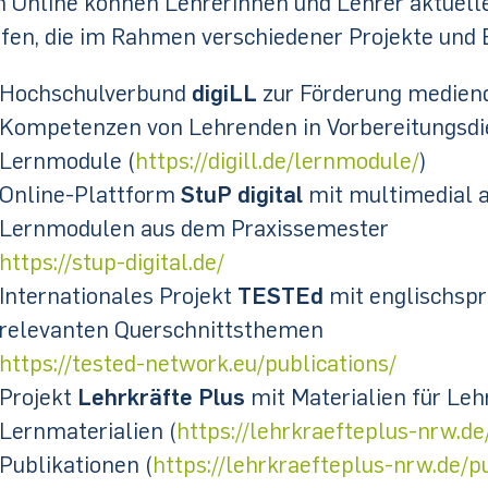
 Online können Lehrerinnen und Lehrer aktuelle
fen, die im Rahmen verschiedener Projekte und 
Hochschulverbund
digiLL
zur Förderung mediend
Kompetenzen von Lehrenden in Vorbereitungsdi
Lernmodule (
https://digill.de/lernmodule/
)
Online-Plattform
StuP digital
mit multimedial a
Lernmodulen aus dem Praxissemester
https://stup-digital.de/
Internationales Projekt
TESTEd
mit englischspr
relevanten Querschnittsthemen
https://tested-network.eu/publications/
Projekt
Lehrkräfte Plus
mit Materialien für Leh
Lernmaterialien (
https://lehrkraefteplus-nrw.de
Publikationen (
https://lehrkraefteplus-nrw.de/p