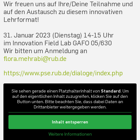
Wir freuen uns auf Ihre/Deine Teilnahme und
auf den Austausch zu diesem innovativen
Lehrformat!
31. Januar 2023 (Dienstag) 14-15 Uhr
im Innovation Field Lab GAFO 05/630
Wir bitten um Anmeldung an
flora.mehrabi@rub.de
https://www.pse.rub.de/dialoge/index.php
Sie sehen gerade einen Platzhalterinhalt von
Standard
. Um
auf den eigentlichen Inhalt zuzugreifen, klicken Sie auf den
Button unten. Bitte beachten Sie, dass dabei Daten an
Drittanbieter weitergegeben werden.
Inhalt entsperren
Weitere Informationen