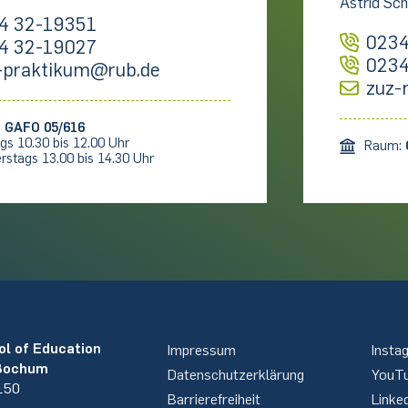
Astrid Sch
4 32-19351
0234
4 32-19027
0234
-praktikum@rub.de
zuz-
:
GAFO 05/616
gs 10.30 bis 12.00 Uhr
Raum:
rstags 13.00 bis 14.30 Uhr
ol of Education
Impressum
Insta
 Bochum
Datenschutzerklärung
YouT
 150
Barrierefreiheit
Linke