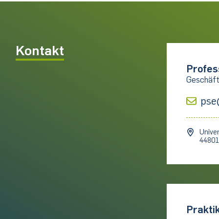
Kontakt
Profes
Geschäft
pse
Univer
4480
Prakti