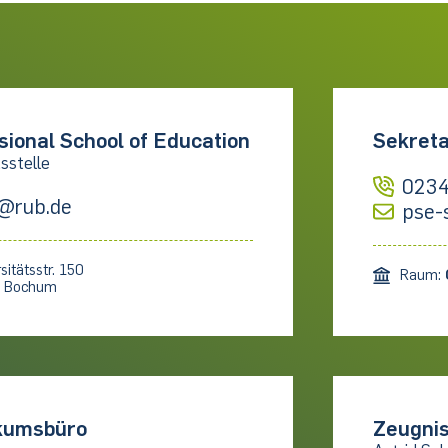
sional School of Education
Sekreta
sstelle
0234
@rub.de
pse-
sitätsstr. 150
Raum:
1 Bochum
kumsbüro
Zeugnis