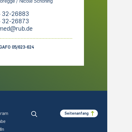
oregge / Nicole Schöning
 32-26883
 32-26873
med@rub.de
GAFO 05/623-624
gram
Seitenanfang
ube
dIn