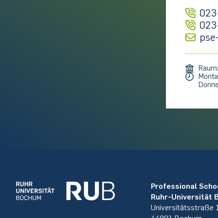
023
023
pse
Raum
Monta
Donne
Professional Scho
Ruhr-Universität
Universitätsstraße