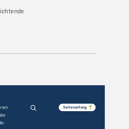
lichtende
gram
Seitenanfang
ube
dIn