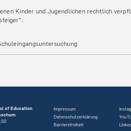
genen Kinder und Jugendlichen rechtlich verpf
teiger".
 Schuleingangsuntersuchung
ol of Education
Impressum
Insta
 Bochum
Datenschutzerklärung
YouT
 150
Barrierefreiheit
Linke