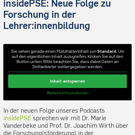
insidePSE: Neue Folge zu
Forschung in der
Lehrer:innenbildung
Sie sehen gerade einen Platzhalterinhalt von
Standard
. Um
auf den eigentlichen Inhalt zuzugreifen, klicken Sie auf den
Button unten. Bitte beachten Sie, dass dabei Daten an
Drittanbieter weitergegeben werden.
Inhalt entsperren
Weitere Informationen
In der neuen Folge unseres Podcasts
insidePSE
sprechen wir mit Dr. Marie
Vanderbeke und Prof. Dr. Joachim Wirth über
die Forschung(sförderung) in der