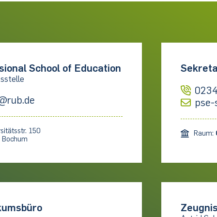
sional School of Education
Sekreta
sstelle
0234
@rub.de
pse-
sitätsstr. 150
Raum:
1 Bochum
kumsbüro
Zeugnis