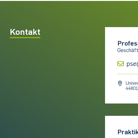
Kontakt
Profes
Geschäft
pse
Univer
4480
Prakti