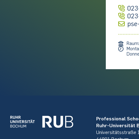
023
023
pse
Raum
Monta
Donne
Professional Scho
Ruhr-Universität
Universitätsstraße