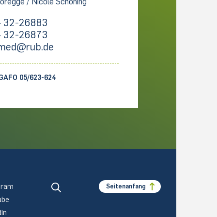
oregge / Nicole Schöning
 32-26883
 32-26873
med@rub.de
GAFO 05/623-624
gram
Seitenanfang
ube
dIn