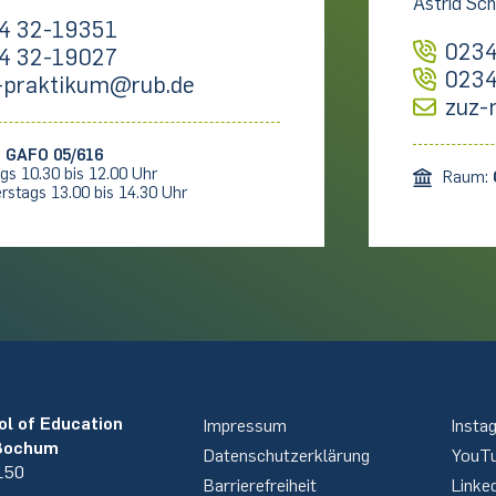
Astrid Sch
4 32-19351
0234
4 32-19027
0234
-praktikum@rub.de
zuz-
:
GAFO 05/616
gs 10.30 bis 12.00 Uhr
Raum:
rstags 13.00 bis 14.30 Uhr
ol of Education
Impressum
Insta
 Bochum
Datenschutzerklärung
YouT
 150
Barrierefreiheit
Linke