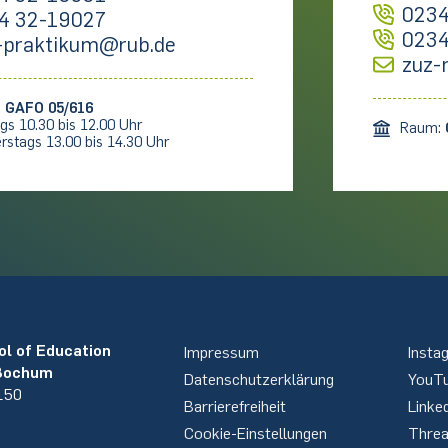
0234
4 32-19027
0234
-praktikum@rub.de
zuz-
:
GAFO 05/616
gs 10.30 bis 12.00 Uhr
Raum:
rstags 13.00 bis 14.30 Uhr
ol of Education
Impressum
Insta
 Bochum
Datenschutzerklärung
YouT
 150
Barrierefreiheit
Linke
Cookie-Einstellungen
Thre