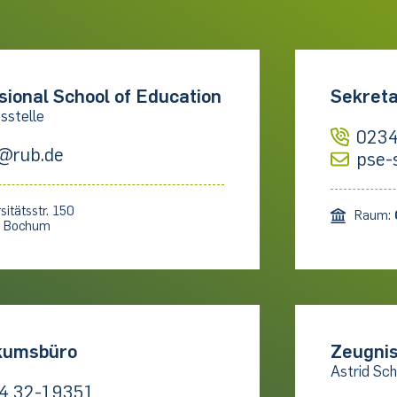
sional School of Education
Sekreta
sstelle
0234
@rub.de
pse-
sitätsstr. 150
Raum:
1 Bochum
kumsbüro
Zeugnis
Astrid Sch
4 32-19351