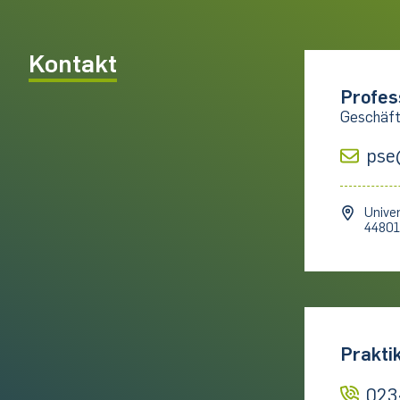
Kontakt
Profes
Geschäft
pse
Univer
4480
Prakti
023