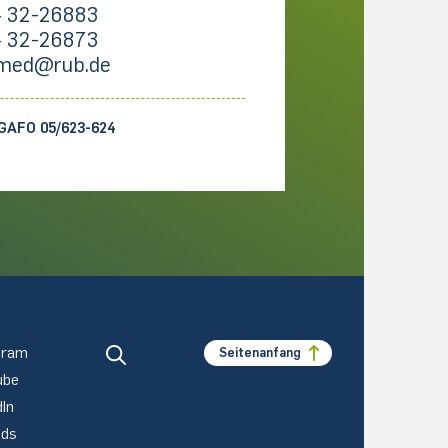
 32-26883
 32-26873
med@rub.de
GAFO 05/623-624
gram
Seitenanfang
ube
dIn
ads