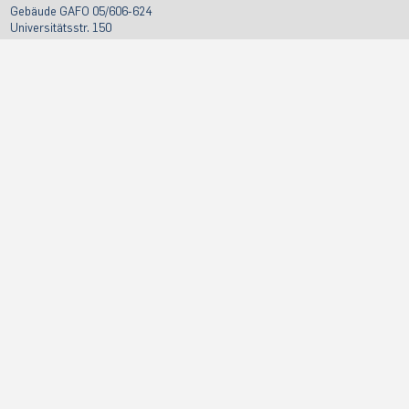
Gebäude GAFO 05/606-624
Universitätsstr. 150
D-44801 Bochum
pse@rub.de
Sekretariat der
Geschäftsstelle
Gebäude GAFO 05/619
0234 32-11991
pse-sekretariat@rub.de
Sprechzeiten: täglich,
Termine nach Vereinbarung