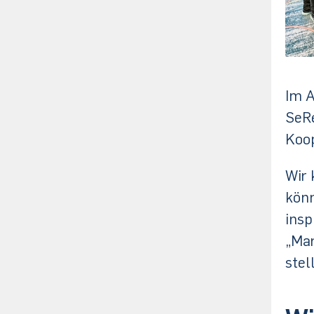
Im A
SeRe
Koop
Wir 
könn
insp
„Mar
stel