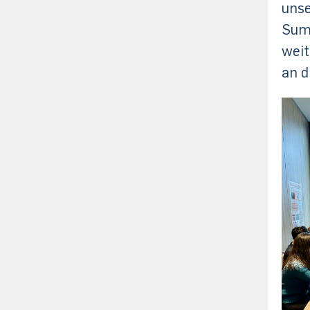
unse
Summ
weit
an d