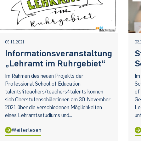
09.11.2021
03.
Informationsveranstaltung
S
„Lehramt im Ruhrgebiet“
S
Im Rahmen des neuen Projekts der
Im
Professional School of Education
Sc
talents4teachers/teachers4talents können
of
sich Oberstufenschüler:innen am 30. November
Ge
2021 über die verschiedenen Möglichkeiten
Le
eines Lehramtsstudiums und...
un
Weiterlesen