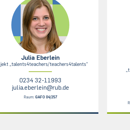
Julia Eberlein
jekt „talents4teachers/teachers4talents“
„
0234 32-11993
julia.eberlein@rub.de
Raum:
GAFO 04/257
R