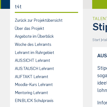
t4t
TALEN
Zurück zur Projektübersicht
Sti
Über das Projekt
Angebote im Überblick
Start
ta
Woche des Lehramts
Lehramt im Ruhrgebiet
AUS
AUS:SICHT Lehramt
Stip
AUS:TAUSCH Lehramt
soga
AUFTAKT Lehramt
idee
Moodle-Kurs Lehramt
lohn
Mentoring Lehramt
EIN:BLICK Schulpraxis
Info