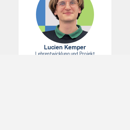
Lucien Kemper
Lehrentwicklung und Projekt
„talents4teachers/teachers4talents“
0234 32-19357
lucien.kemper@rub.de
Raum:
GAFO 05/606-611 (PSE-Desksharing)