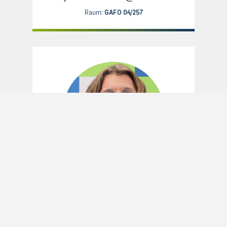
Raum:
GAFO 04/257
Lucien Kemper
Lehrentwicklung und Projekt
„talents4teachers/teachers4talents“
0234 32-19357