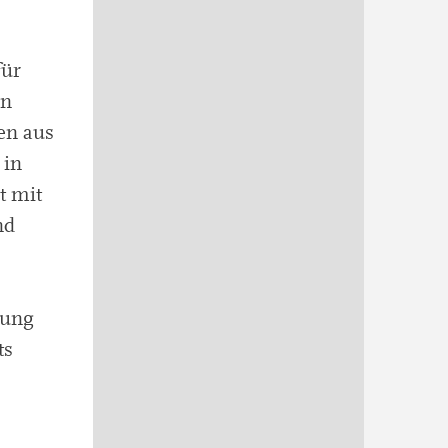
für
en
en aus
 in
t mit
nd
dung
ts