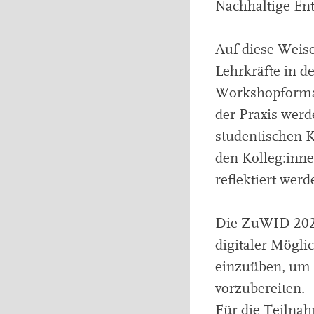
Nachhaltige Ent
Auf diese Weis
Lehrkräfte in d
Workshopformat
der Praxis wer
studentischen 
den Kolleg:innen
reflektiert werd
Die ZuWID 2022
digitaler Mögli
einzuüben, um 
vorzubereiten.
Für die Teilna