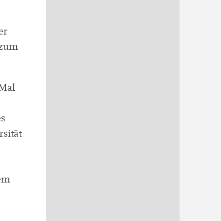
er
 zum
 Mal
es
sität
sem