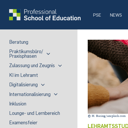
PSE
NEWS
Beratung
Praktikumsbüro/
Praxisphasen
Zulassung und Zeugnis
KI im Lehramt
Digitalisierung
Internationalisierung
Inklusion
Lounge- und Lernbereich
© H. Busing/unsplash.com
Examensfeier
LEHRAMTSSTUD