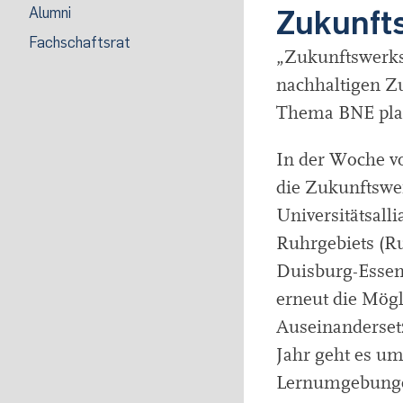
Zukunft
Alumni
Fachschaftsrat
„Zukunftswerkst
nachhaltigen Z
Thema BNE pla
In der Woche vo
die Zukunftswer
Universitätsall
Ruhrgebiets (R
Duisburg-Essen
erneut die Mögl
Auseinanderset
Jahr geht es um
Lernumgebungen