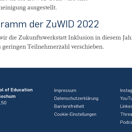
einigung ausgestellt.
gramm der ZuWID 2022
ir die Zukunftswerkstatt Inklusion in diesem Jah
u geringen Teilnehmerzahl verschieben.
ol of Education
Impressum
Insta
 Bochum
Datenschutzerklärung
YouT
 150
Barrierefreiheit
Linke
Cookie-Einstellungen
Thre
Podc