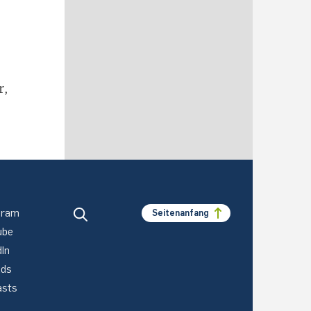
r,
gram
Seitenanfang
ube
dIn
ads
asts